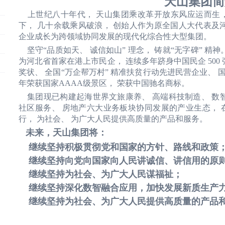
天山集团简
上世纪八十年代， 天山集团乘改革开放东风应运而生，
下， 几十余载乘风破浪， 创始人作为原全国人大代表及
企业成长为跨领域协同发展的现代化综合性大型集团。
坚守“品质如天、 诚信如山” 理念， 铸就“无字碑” 精
为河北省首家在港上市民企， 连续多年跻身中国民企 500 强、
奖状、 全国“万企帮万村” 精准扶贫行动先进民营企业、
年荣获国家AAAA级景区， 荣获中国驰名商标。
集团现已构建起海世界文旅康养、 高端科技制造、 数智
社区服务、 房地产六大业务板块协同发展的产业生态， 
行， 为社会、 为广大人民提供高质量的产品和服务。
未来，天山集团将：
继续坚持积极贯彻党和国家的方针、路线和政策
继续坚持向党向国家向人民讲诚信、讲信用的原
继续坚持为社会、为广大人民谋福祉；
继续坚持深化数智融合应用，加快发展新质生产
继续坚持为社会、为广大人民提供高质量的产品