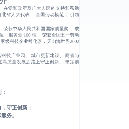
介
 在党和政府及广大人民的支持和帮
助
河北省人大代表， 全国劳动模范， 引
领
神。 荣获中华人民共和国国家质量
奖， 成
 服务业 100 强， 荣获全
国五一劳动
 国家级科技企业孵化器，
天山海世界2002
科技产业园、 城市更新建设、 商管
与
在高质量发展之路上守正创新、 坚定
前
；
则；
力，守正创新；
和服务。