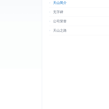
天山简介
>
无字碑
>
公司荣誉
>
天山之路
>