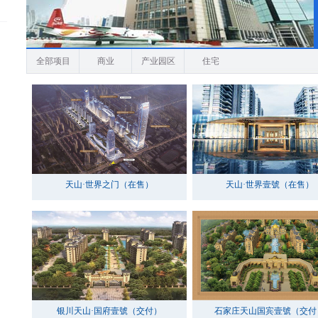
全部项目
商业
产业园区
住宅
天山·世界之门（在售）
天山·世界壹號（在售）
银川天山·国府壹號（交付）
石家庄天山国宾壹號（交付