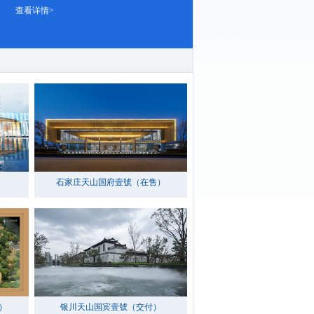
查看详情>
石家庄天山国府壹號（在售）
）
银川天山国宾壹號（交付）